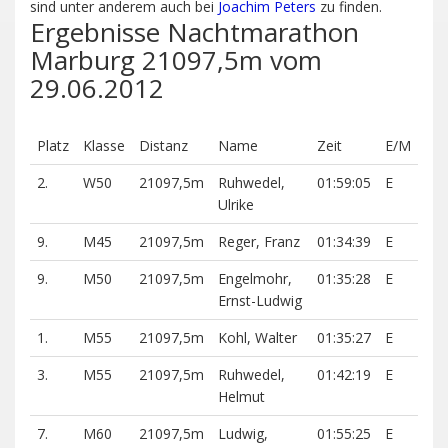
sind unter anderem auch bei
Joachim Peters
zu finden.
Ergebnisse Nachtmarathon
Marburg 21097,5m vom
29.06.2012
Platz
Klasse
Distanz
Name
Zeit
E/M
2.
W50
21097,5m
Ruhwedel,
01:59:05
E
Ulrike
9.
M45
21097,5m
Reger, Franz
01:34:39
E
9.
M50
21097,5m
Engelmohr,
01:35:28
E
Ernst-Ludwig
1.
M55
21097,5m
Kohl, Walter
01:35:27
E
3.
M55
21097,5m
Ruhwedel,
01:42:19
E
Helmut
7.
M60
21097,5m
Ludwig,
01:55:25
E