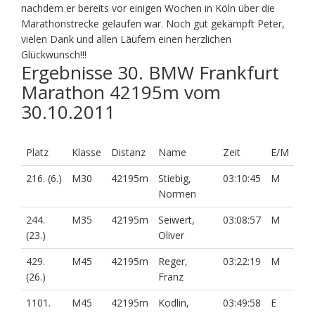
nachdem er bereits vor einigen Wochen in Köln über die
Marathonstrecke gelaufen war. Noch gut gekämpft Peter,
vielen Dank und allen Läufern einen herzlichen
Glückwunsch!!!
Ergebnisse 30. BMW Frankfurt
Marathon 42195m vom
30.10.2011
Platz
Klasse
Distanz
Name
Zeit
E/M
216. (6.)
M30
42195m
Stiebig,
03:10:45
M
Normen
244.
M35
42195m
Seiwert,
03:08:57
M
(23.)
Oliver
429.
M45
42195m
Reger,
03:22:19
M
(26.)
Franz
1101.
M45
42195m
Kodlin,
03:49:58
E