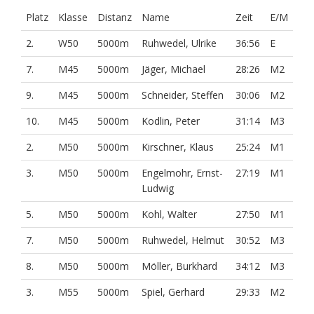
Platz
Klasse
Distanz
Name
Zeit
E/M
2.
W50
5000m
Ruhwedel, Ulrike
36:56
E
7.
M45
5000m
Jäger, Michael
28:26
M2
9.
M45
5000m
Schneider, Steffen
30:06
M2
10.
M45
5000m
Kodlin, Peter
31:14
M3
2.
M50
5000m
Kirschner, Klaus
25:24
M1
3.
M50
5000m
Engelmohr, Ernst-
27:19
M1
Ludwig
5.
M50
5000m
Kohl, Walter
27:50
M1
7.
M50
5000m
Ruhwedel, Helmut
30:52
M3
8.
M50
5000m
Möller, Burkhard
34:12
M3
3.
M55
5000m
Spiel, Gerhard
29:33
M2