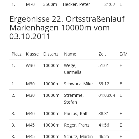
1.
M70
3500m
Hecker, Peter
21:07
E
Ergebnisse 22. Ortsstraßenlauf
Marienhagen 10000m vom
03.10.2011
Platz
Klasse
Distanz
Name
Zeit
E/M
1.
W30
10000m
Wege,
51:01
E
Carmella
1.
M30
10000m
Schwarz, Mike
39:12
E
2.
M30
10000m
Stremme,
01:03:04
E
Stefan
3.
M40
10000m
Paulus, Ralf
38:31
E
3.
M45
10000m
Reger, Franz
41:56
E
8.
M45
10000m
Schütz, Martin
46:25
E