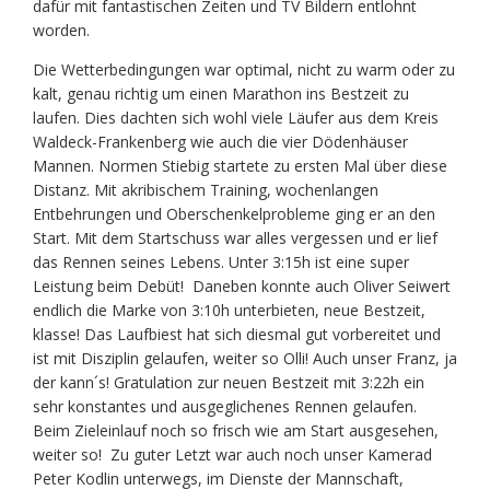
dafür mit fantastischen Zeiten und TV Bildern entlohnt
worden.
Die Wetterbedingungen war optimal, nicht zu warm oder zu
kalt, genau richtig um einen Marathon ins Bestzeit zu
laufen. Dies dachten sich wohl viele Läufer aus dem Kreis
Waldeck-Frankenberg wie auch die vier Dödenhäuser
Mannen. Normen Stiebig startete zu ersten Mal über diese
Distanz. Mit akribischem Training, wochenlangen
Entbehrungen und Oberschenkelprobleme ging er an den
Start. Mit dem Startschuss war alles vergessen und er lief
das Rennen seines Lebens. Unter 3:15h ist eine super
Leistung beim Debüt! Daneben konnte auch Oliver Seiwert
endlich die Marke von 3:10h unterbieten, neue Bestzeit,
klasse! Das Laufbiest hat sich diesmal gut vorbereitet und
ist mit Disziplin gelaufen, weiter so Olli! Auch unser Franz, ja
der kann´s! Gratulation zur neuen Bestzeit mit 3:22h ein
sehr konstantes und ausgeglichenes Rennen gelaufen.
Beim Zieleinlauf noch so frisch wie am Start ausgesehen,
weiter so! Zu guter Letzt war auch noch unser Kamerad
Peter Kodlin unterwegs, im Dienste der Mannschaft,