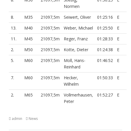
Normen
8.
M35
21097,5m
Seiwert, Oliver
01:25:16
E
13.
M40
21097,5m
Weber, Michael
01:25:50
E
11.
M45
21097,5m
Reger, Franz
01:28:33
E
2.
M50
21097,5m
Kotte, Dieter
01:24:38
E
5.
M60
21097,5m
Moll, Hans-
01:46:52
E
Reinhard
7.
M60
21097,5m
Hecker,
01:50:33
E
Wilhelm
2.
M65
21097,5m
Vollmerhausen,
01:52:27
E
Peter
admin
News