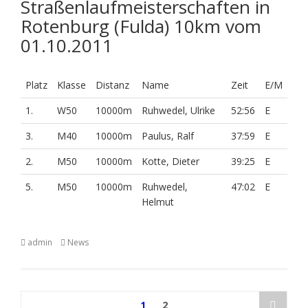
Straßenlaufmeisterschaften in
Rotenburg (Fulda) 10km vom
01.10.2011
Platz
Klasse
Distanz
Name
Zeit
E/M
1.
W50
10000m
Ruhwedel, Ulrike
52:56
E
3.
M40
10000m
Paulus, Ralf
37:59
E
2.
M50
10000m
Kotte, Dieter
39:25
E
5.
M50
10000m
Ruhwedel,
47:02
E
Helmut
admin
News
Beitragsnavigation
1
2